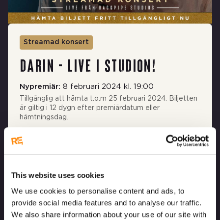
Streamad konsert
Darin - Live I studion!
Nypremiär:
8 februari 2024 kl. 19:00
Tillgänglig att hämta t.o.m 25 februari 2024. Biljetten
är giltig i 12 dygn efter premiärdatum eller
hämtningsdag.
Låt Darin komma hem till ditt vardagsrum!
Möt Darin i hans kanske allra mest intima konsert
hittills. Vi får höra alla hans stora hits som ”En säng av
This website uses cookies
rosor”, ”Ta mig tillbaka”, ”En apa som liknar dig” och
We use cookies to personalise content and ads, to
många fler. Vi kommer dessutom ännu närmare Darin i
en väldigt personlig intervju där han släpper oss in på
provide social media features and to analyse our traffic.
livet och delar med sig av sina tankar och känslor. Det
We also share information about your use of our site with
här är troligen sista visningen så passa nu på och