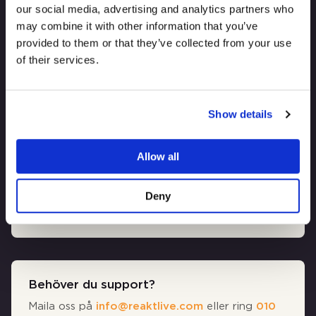
our social media, advertising and analytics partners who
upplev en mysig konsertkväll med Darin och hans
may combine it with other information that you’ve
band hemma hos dig!
provided to them or that they’ve collected from your use
Läs mer
of their services.
Show details
Fri hämtning av biljett, bidra efter
förmåga
Allow all
Bestäm pris själv! Bidra direkt, under eller efter
konserten.
Deny
Behöver du support?
Maila oss på
info@reaktlive.com
eller ring
010